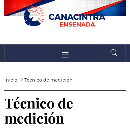
Saltar
al
contenido
CANACINTRA
Menú
La fuerza de la industria
principal
ENSENADA
Inicio
Técnico de medición
Técnico de
medición