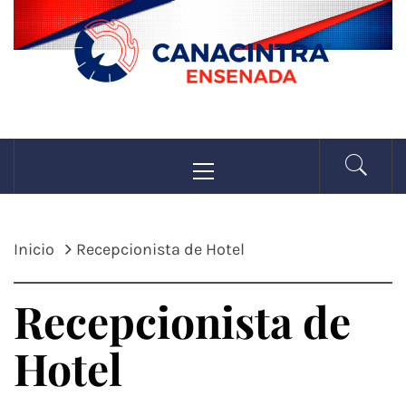
Saltar
al
contenido
CANACINTRA
Menú
La fuerza de la industria
principal
ENSENADA
Inicio
Recepcionista de Hotel
Recepcionista de
Hotel