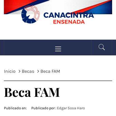
Saltar
al
contenido
CANACINTRA
Menú
La fuerza de la industria
principal
ENSENADA
Inicio
Becas
Beca FAM
Beca FAM
Publicado en:
Publicado por :
Edgar Sosa Haro