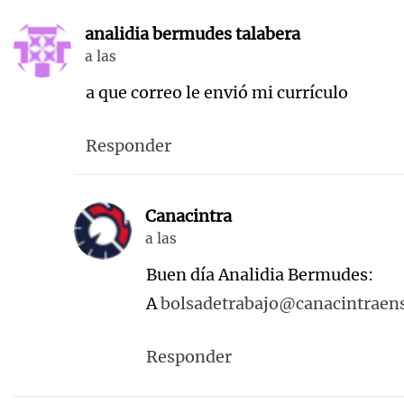
analidia bermudes talabera
a las
a que correo le envió mi currículo
Responder
Canacintra
a las
Buen día Analidia Bermudes:
A
bolsadetrabajo@canacintraen
Responder