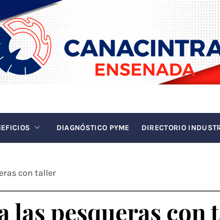
INTRA EN
La fuerza de la industria
EFICIOS
DIAGNÓSTICO PYME
DIRECTORIO INDUST
ras con taller
 las pesqueras con t