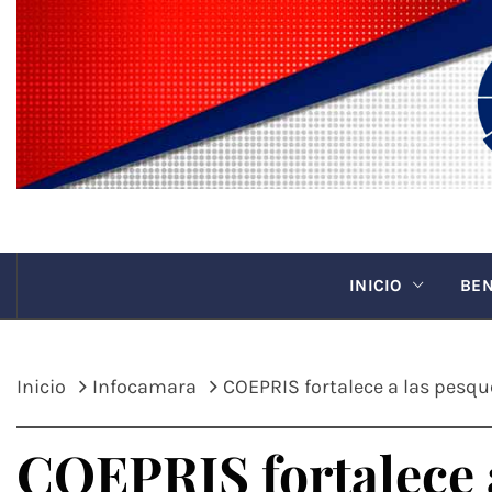
Saltar
al
contenido
CANAC
INICIO
BEN
Inicio
Infocamara
COEPRIS fortalece a las pesque
COEPRIS fortalece a