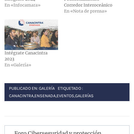
En «Infocamara»
Corredor Interoceánico
En «Nota de prensa»
Intégrate Canacintra
2023
En «Galería»
PUBLICADO EN:
GALERÍA
ETIQUETADO :
CANACINTRA
,
ENSENADA
,
EVENTOS
,
GALERÍAS
Navegación
Foro Ciberseguridad y protección