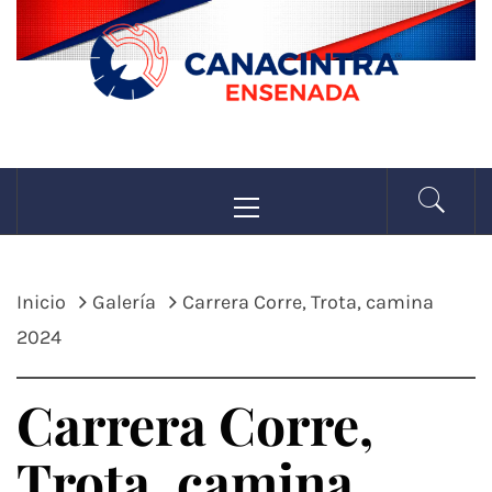
Saltar
al
contenido
CANACINTRA
Menú
La fuerza de la industria
principal
ENSENADA
Inicio
Galería
Carrera Corre, Trota, camina
2024
Carrera Corre,
Trota, camina