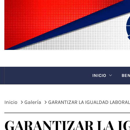
Saltar
al
contenido
CANAC
INICIO
BEN
Inicio
Galería
GARANTIZAR LA IGUALDAD LABORAL
GARANTIZAR LA I