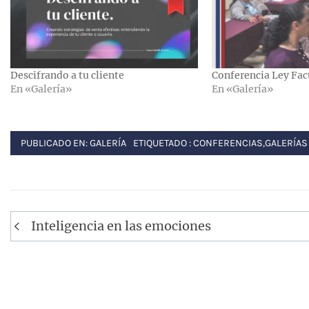
Descifrando a tu cliente
Conferencia Ley Fac
En «Galería»
En «Galería»
PUBLICADO EN:
GALERÍA
ETIQUETADO :
CONFERENCIAS
,
GALERÍAS
Navegación
Inteligencia en las emociones
de
entradas