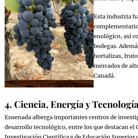
Esta industria h
complementarios 
enológico, así 
bodegas. Además
hortalizas, frut
mercados de alto
Canadá.
4. Ciencia, Energía y Tecnologí
Ensenada alberga importantes centros de investi
desarrollo tecnológico, entre los que destacan el
Investigación Científica y de Educación Superior