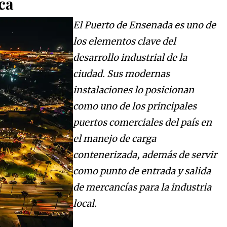
ca
El Puerto de Ensenada es uno de
los elementos clave del
desarrollo industrial de la
ciudad. Sus modernas
instalaciones lo posicionan
como uno de los principales
puertos comerciales del país en
el manejo de carga
contenerizada, además de servir
como punto de entrada y salida
de mercancías para la industria
local.