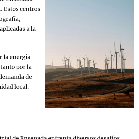
. Estos centros
ografía,
aplicadas a la
r la energía
 tanto por la
a demanda de
idad local.
strial de Ensenada enfrenta diversos desafíos.