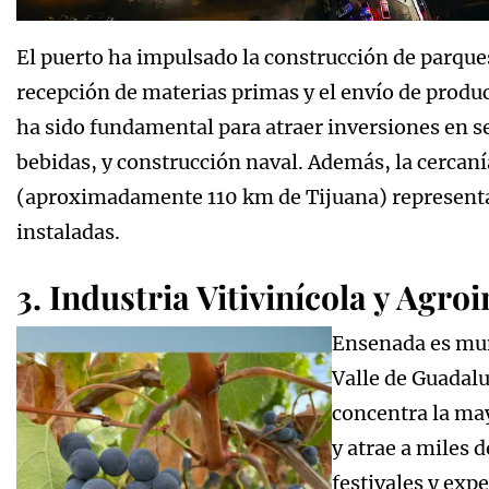
El puerto ha impulsado la construcción de parques 
recepción de materias primas y el envío de produ
ha sido fundamental para atraer inversiones en 
bebidas, y construcción naval. Además, la cercan
(aproximadamente 110 km de Tijuana) representa
instaladas.
3. Industria Vitivinícola y Agro
Ensenada es mun
Valle de Guadalu
concentra la may
y atrae a miles d
festivales y exp