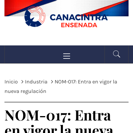
Saltar
al
contenido
CANACINTRA
Menú
La fuerza de la industria
principal
ENSENADA
Inicio
Industria
NOM-017: Entra en vigor la
nueva regulación
NOM-017: Entra
en vigor la nueva