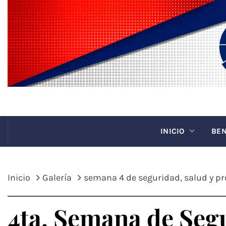
Saltar
al
contenido
CANAC
INICIO
BEN
Inicio
Galería
semana 4 de seguridad, salud y p
4ta. Semana de Seg