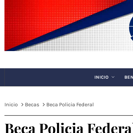
Saltar
al
contenido
CANAC
INICIO
BEN
Inicio
Becas
Beca Policia Federal
Beca Policia Federa