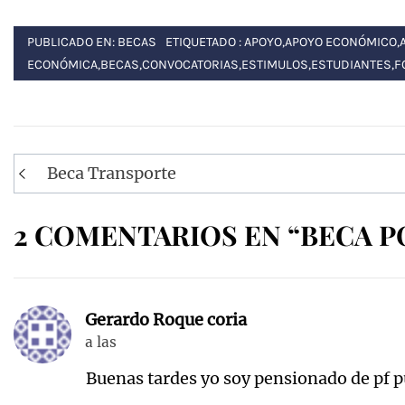
PUBLICADO EN:
BECAS
ETIQUETADO :
APOYO
,
APOYO ECONÓMICO
,
ECONÓMICA
,
BECAS
,
CONVOCATORIAS
,
ESTIMULOS
,
ESTUDIANTES
,
F
Navegación
Beca Transporte
de
entradas
2 COMENTARIOS EN “BECA P
Gerardo Roque coria
a las
Buenas tardes yo soy pensionado de pf p