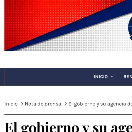
Saltar
al
contenido
CANAC
INICIO
BEN
Inicio
Nota de prensa
El gobierno y su agencia d
El gobierno y su ag