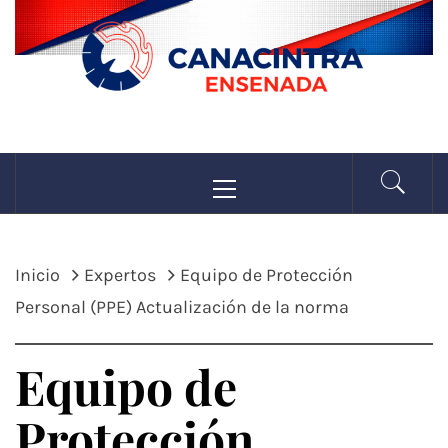
Saltar
al
contenido
CANACINTRA
Menú
La fuerza de la industria
principal
ENSENADA
Inicio
Expertos
Equipo de Protección
Personal (PPE) Actualización de la norma
Equipo de
Protección