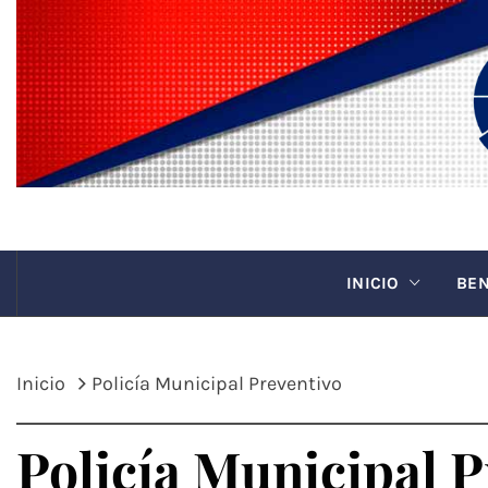
Saltar
al
contenido
CANAC
INICIO
BEN
Inicio
Policía Municipal Preventivo
Policía Municipal P