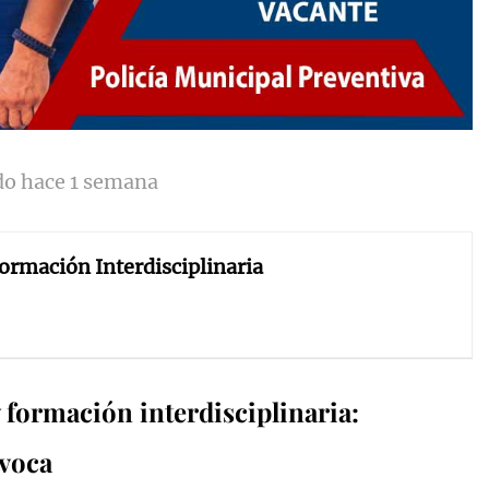
do hace 1 semana
Formación Interdisciplinaria
y formación interdisciplinaria:
voca