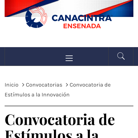
Saltar
al
contenido
CANACINTRA
Menú
La fuerza de la industria
principal
ENSENADA
Inicio
Convocatorias
Convocatoria de
Estímulos a la Innovación
Convocatoria de
Estímulos a la