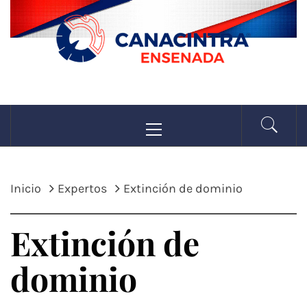
Saltar
al
contenido
CANACINTRA
Menú
La fuerza de la industria
principal
ENSENADA
Inicio
Expertos
Extinción de dominio
Extinción de
dominio