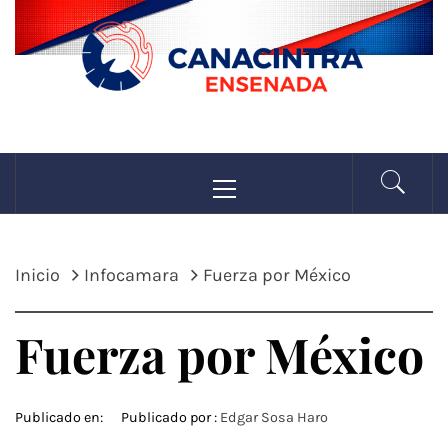
Saltar
al
contenido
CANACINTRA
Menú
La fuerza de la industria
principal
ENSENADA
Inicio
Infocamara
Fuerza por México
Fuerza por México
Publicado en:
Publicado por :
Edgar Sosa Haro