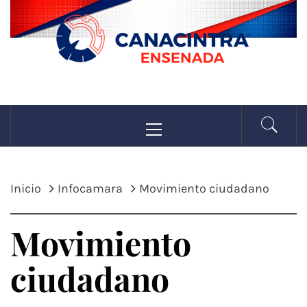
Saltar
al
contenido
CANACINTRA
Menú
La fuerza de la industria
principal
ENSENADA
Inicio
Infocamara
Movimiento ciudadano
Movimiento
ciudadano