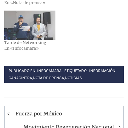
En «Nota de prensa»
Tarde de Networking
En «Infocamara»
PUBLICADO EN:
INFOCAMARA
ETIQUETADO :
INFORMACIÓN
CANACINTRA
,
NOTA DE PRENSA
,
NOTICIAS
Navegación
Fuerza por México
de
Movimiento Regeneración Nacional