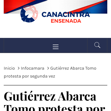
Saltar
al
contenido
CANACINTRA
Menú
La fuerza de la industria
principal
ENSENADA
Inicio
Infocamara
Gutiérrez Abarca Tomo
protesta por segunda vez
Gutiérrez Abarca
Tomo protesta por