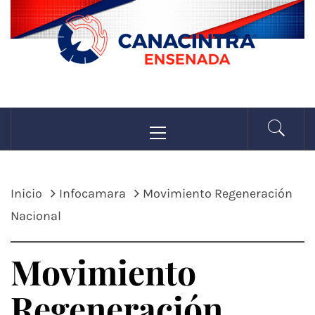
Saltar
al
contenido
CANACINTRA
Menú
La fuerza de la industria
principal
ENSENADA
Inicio
Infocamara
Movimiento Regeneración
Nacional
Movimiento
Regeneración