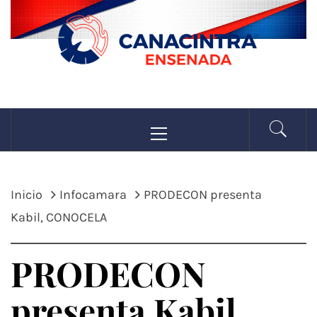
Saltar
al
contenido
CANACINTRA
Menú
La fuerza de la industria
principal
ENSENADA
Inicio
Infocamara
PRODECON presenta
Kabil, CONOCELA
PRODECON
presenta Kabil,