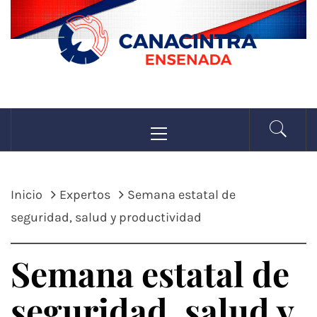
Saltar
al
contenido
CANACINTRA
Menú
La fuerza de la industria
principal
ENSENADA
Inicio
Expertos
Semana estatal de
seguridad, salud y productividad
Semana estatal de
seguridad, salud y