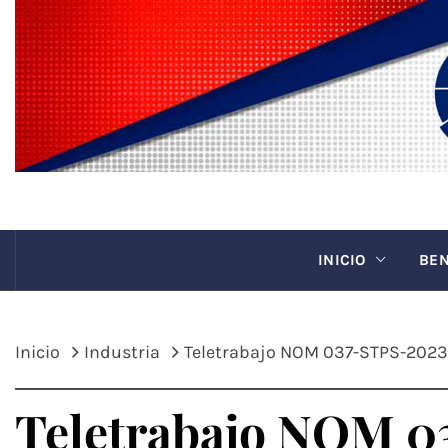
Saltar
al
contenido
CANAC
INICIO
BEN
Inicio
Industria
Teletrabajo NOM 037-STPS-2023
Teletrabajo NOM 0