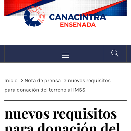
Saltar
al
contenido
CANACINTRA
Menú
La fuerza de la industria
principal
ENSENADA
Inicio
Nota de prensa
nuevos requisitos
para donación del terreno al IMSS
nuevos requisitos
para donación del